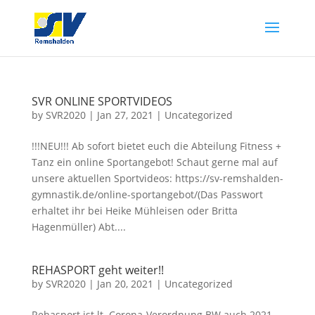
SVR ONLINE SPORTVIDEOS
by
SVR2020
|
Jan 27, 2021
|
Uncategorized
!!!NEU!!! Ab sofort bietet euch die Abteilung Fitness +
Tanz ein online Sportangebot! Schaut gerne mal auf
unsere aktuellen Sportvideos: https://sv-remshalden-
gymnastik.de/online-sportangebot/(Das Passwort
erhaltet ihr bei Heike Mühleisen oder Britta
Hagenmüller) Abt....
REHASPORT geht weiter!!
by
SVR2020
|
Jan 20, 2021
|
Uncategorized
Rehasport ist lt. Corona-Verordnung BW auch 2021